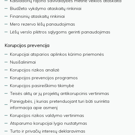
Kaišiadorių rajono savivaldybės metinė veiklos ataskaita
Biudžeto vykdymo ataskaitų rinkiniai
Finansinių ataskaitų rinkiniai
Mero rezervo lėšų panaudojimas
Lėšų verslo plėtros sąlygoms gerinti panaudojimas
Korupcijos prevencija
Korupcijai atsparios aplinkos kūrimo priemonės
Nusišalinimai
Korupcijos rizikos analizė
Korupcijos prevencijos programos
Korupcijos pasireiškimo tikimybė
Teisės aktų ar jų projektų antikorupcinis vertinimas
Pareigybės, į kurias pretenduojant turi būti surinkta
informacija apie asmenį
Korupcijos rizikos valdymo vertinimas
Atsparumo korupcijai lygio nustatymas
Turto ir privačių interesų deklaravimas