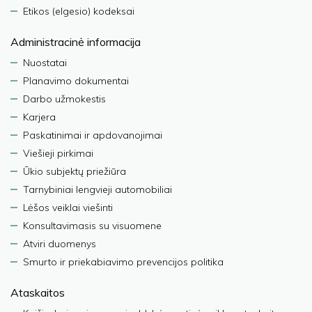
Etikos (elgesio) kodeksai
Administracinė informacija
Nuostatai
Planavimo dokumentai
Darbo užmokestis
Karjera
Paskatinimai ir apdovanojimai
Viešieji pirkimai
Ūkio subjektų priežiūra
Tarnybiniai lengvieji automobiliai
Lėšos veiklai viešinti
Konsultavimasis su visuomene
Atviri duomenys
Smurto ir priekabiavimo prevencijos politika
Ataskaitos