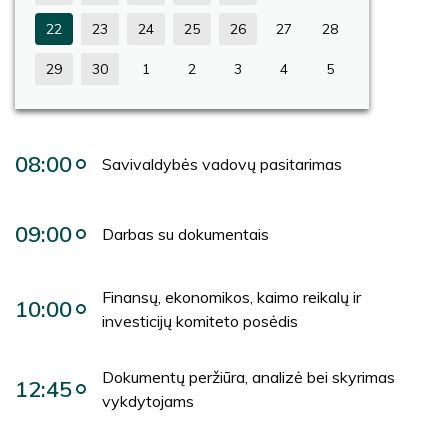
22
23
24
25
26
27
28
29
30
1
2
3
4
5
08:00
Savivaldybės vadovų pasitarimas
09:00
Darbas su dokumentais
Finansų, ekonomikos, kaimo reikalų ir
10:00
investicijų komiteto posėdis
Dokumentų peržiūra, analizė bei skyrimas
12:45
vykdytojams