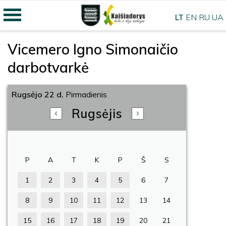
LT
EN
RU
UA
Vicemero Igno Simonaičio
darbotvarkė
Rugsėjo 22 d.
Pirmadienis
Rugsėjis
P
A
T
K
P
Š
S
1
2
3
4
5
6
7
8
9
10
11
12
13
14
15
16
17
18
19
20
21