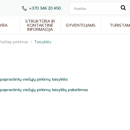
+370 346 20 450
STRUKTŪRA IR
YBA
KONTAKTINĖ
GYVENTOJAMS
TURISTA
INFORMACIJA
Viešieji pirkimai
Taisyklės
paprastintų viešųjų pirkimų taisyklės
paprastintų viešųjų pirkimų taisyklių pakeitimas