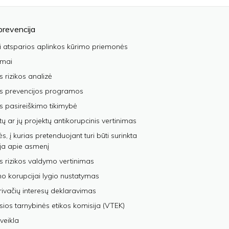
prevencija
i atsparios aplinkos kūrimo priemonės
imai
s rizikos analizė
os prevencijos programos
s pasireiškimo tikimybė
tų ar jų projektų antikorupcinis vertinimas
, į kurias pretenduojant turi būti surinkta
ja apie asmenį
s rizikos valdymo vertinimas
 korupcijai lygio nustatymas
privačių interesų deklaravimas
sios tarnybinės etikos komisija (VTEK)
veikla