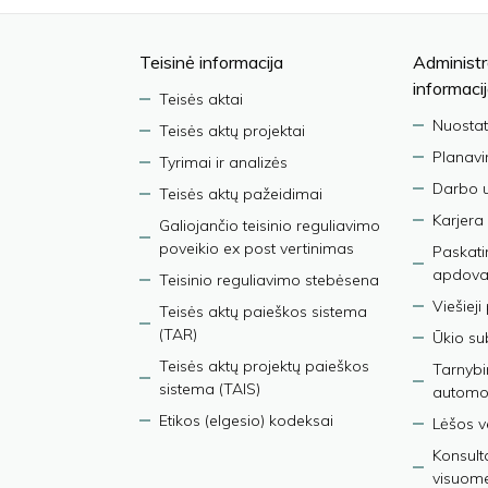
Teisinė informacija
Administr
informaci
Teisės aktai
Nuostat
Teisės aktų projektai
Planav
Tyrimai ir analizės
Darbo 
Teisės aktų pažeidimai
Karjera
Galiojančio teisinio reguliavimo
poveikio ex post vertinimas
Paskati
apdova
Teisinio reguliavimo stebėsena
Viešieji
Teisės aktų paieškos sistema
(TAR)
Ūkio su
Teisės aktų projektų paieškos
Tarnybin
sistema (TAIS)
automob
Etikos (elgesio) kodeksai
Lėšos ve
Konsult
visuom