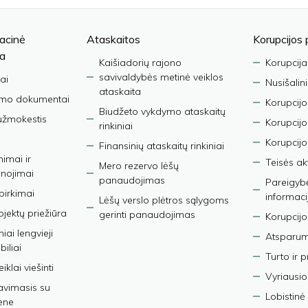
acinė
Ataskaitos
Korupcijos 
ja
Kaišiadorių rajono
Korupcija
savivaldybės metinė veiklos
ai
Nusišalin
ataskaita
imo dokumentai
Korupcijo
Biudžeto vykdymo ataskaitų
užmokestis
Korupcij
rinkiniai
Korupcijo
Finansinių ataskaitų rinkiniai
nimai ir
Teisės ak
Mero rezervo lėšų
nojimai
panaudojimas
Pareigybės
 pirkimai
informaci
Lėšų verslo plėtros sąlygoms
bjektų priežiūra
gerinti panaudojimas
Korupcijo
iai lengvieji
Atsparumo
iliai
Turto ir 
iklai viešinti
Vyriausio
avimasis su
Lobistinė 
ene