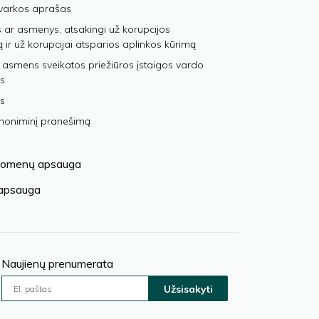
varkos aprašas
 ar asmenys, atsakingi už korupcijos
ą ir už korupcijai atsparios aplinkos kūrimą
 asmens sveikatos priežiūros įstaigos vardo
s
s
anoniminį pranešimą
omenų apsauga
 apsauga
Naujienų prenumerata
Užsisakyti