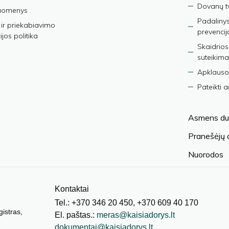
Dovanų t
duomenys
Padalinys
ir priekabiavimo
prevencij
jos politika
Skaidrios
suteikima
Apklauso
Pateikti 
Asmens du
Pranešėjų
Nuorodos
Kontaktai
Tel.: +370 346 20 450, +370 609 40 170
gistras,
El. paštas.:
meras@kaisiadorys.lt
dokumentai@kaisiadorys.lt