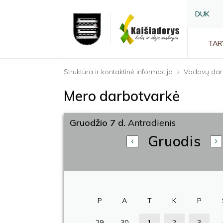
DUK
TAR
Struktūra ir kontaktinė informacija
Vadovų dar
Mero darbotvarkė
Gruodžio 7 d.
Antradienis
Gruodis
P
A
T
K
P
29
30
1
2
3