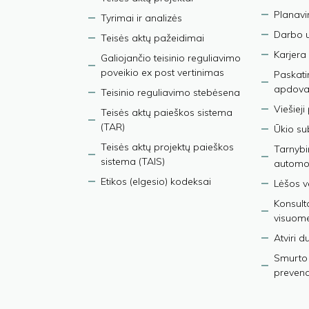
Planav
Tyrimai ir analizės
Darbo 
Teisės aktų pažeidimai
Karjera
Galiojančio teisinio reguliavimo
poveikio ex post vertinimas
Paskati
apdova
Teisinio reguliavimo stebėsena
Viešieji
Teisės aktų paieškos sistema
(TAR)
Ūkio su
Teisės aktų projektų paieškos
Tarnybin
sistema (TAIS)
automob
Etikos (elgesio) kodeksai
Lėšos ve
Konsult
visuom
Atviri 
Smurto 
prevenci