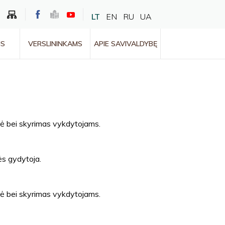
LT
EN
RU
UA
MS
VERSLININKAMS
APIE SAVIVALDYBĘ
zė bei skyrimas vykdytojams.
ės gydytoja.
zė bei skyrimas vykdytojams.