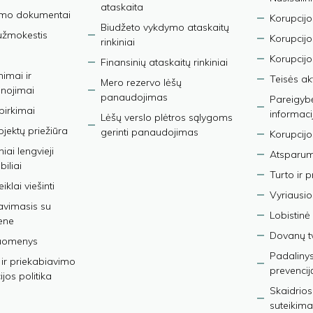
ataskaita
imo dokumentai
Korupcijo
Biudžeto vykdymo ataskaitų
užmokestis
Korupcij
rinkiniai
Korupcijo
Finansinių ataskaitų rinkiniai
nimai ir
Teisės ak
Mero rezervo lėšų
nojimai
panaudojimas
Pareigybės
 pirkimai
informaci
Lėšų verslo plėtros sąlygoms
bjektų priežiūra
gerinti panaudojimas
Korupcijo
iai lengvieji
Atsparumo
iliai
Turto ir 
iklai viešinti
Vyriausio
avimasis su
Lobistinė 
ene
Dovanų t
duomenys
Padalinys
ir priekabiavimo
prevencij
jos politika
Skaidrios
suteikima