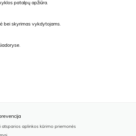
kyklos patalpų apžiūra.
zė bei skyrimas vykdytojams.
šiadoryse.
prevencija
i atsparios aplinkos kūrimo priemonės
imai