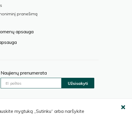
s
anoniminį pranešimą
omenų apsauga
 apsauga
Naujienų prenumerata
Užsisakyti
pauskite mygtuką „Sutinku“ arba naršykite