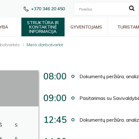
+370 346 20 450
STRUKTŪRA IR
YBA
KONTAKTINĖ
GYVENTOJAMS
TURISTA
INFORMACIJA
botvarkės
Mero darbotvarkė
08:00
Dokumentų peržiūra, anali
09:00
Pasitarimas su Savivaldyb
12:45
Dokumentų peržiūra, anali
Š
S
4
5