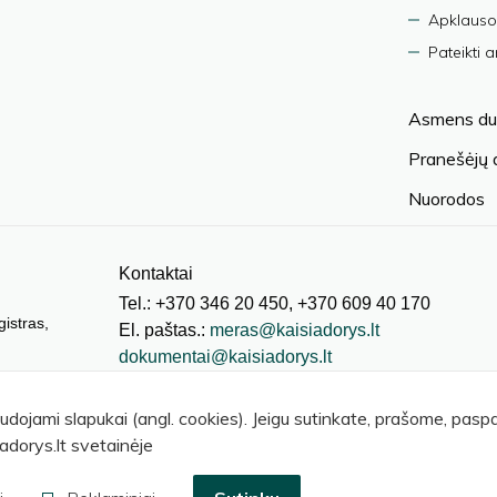
Apklauso
Pateikti 
Asmens du
Pranešėjų
Nuorodos
Kontaktai
Tel.: +370 346 20 450, +370 609 40 170
gistras,
El. paštas.:
meras@kaisiadorys.lt
dokumentai@kaisiadorys.lt
audojami slapukai (angl. cookies). Jeigu sutinkate, prašome, pas
adorys.lt svetainėje
© 2026 Kaišiadorių rajono savivaldybė
.