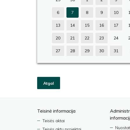
6
7
8
9
10
13
14
15
16
17
20
21
22
23
24
27
28
29
30
31
Atgal
Teisinė informacija
Administr
informaci
Teisės aktai
Nuostat
Teisės aktų projektai