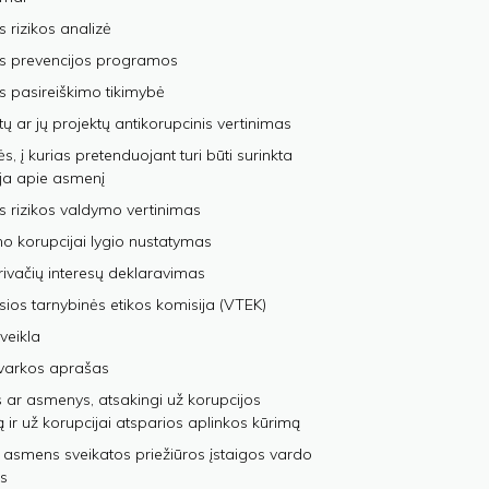
s rizikos analizė
os prevencijos programos
s pasireiškimo tikimybė
tų ar jų projektų antikorupcinis vertinimas
, į kurias pretenduojant turi būti surinkta
ja apie asmenį
s rizikos valdymo vertinimas
 korupcijai lygio nustatymas
privačių interesų deklaravimas
sios tarnybinės etikos komisija (VTEK)
veikla
varkos aprašas
 ar asmenys, atsakingi už korupcijos
ą ir už korupcijai atsparios aplinkos kūrimą
 asmens sveikatos priežiūros įstaigos vardo
s