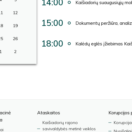
14:00
Kaišiadorių suaugusiųjų mo
11
12
15:00
Dokumentų peržiūra, anali
18
19
25
26
18:00
Kalėdų eglės įžiebimas Kai
1
2
acinė
Ataskaitos
Korupcijos 
ja
Kaišiadorių rajono
Korupcija
savivaldybės metinė veiklos
ai
Nusišalin