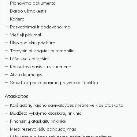
Planavimo dokumentai
Darbo užmokestis
Karjera
Paskatinimai ir apdovanojimai
Viešieji pirkimai
Ūkio subjektų priežiūra
Tarnybiniai lengvieji automobiliai
Lėšos veiklai viešinti
Konsultavimasis su visuomene
Atviri duomenys
Smurto ir priekabiavimo prevencijos politika
Ataskaitos
Kaišiadorių rajono savivaldybės metinė veiklos ataskaita
Biudžeto vykdymo ataskaitų rinkiniai
Finansinių ataskaitų rinkiniai
Mero rezervo lėšų panaudojimas