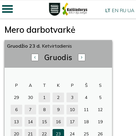
LT
EN
RU
UA
Mero darbotvarkė
Gruodžio 23 d.
Ketvirtadienis
Gruodis
P
A
T
K
P
Š
S
29
30
1
2
3
4
5
6
7
8
9
10
11
12
13
14
15
16
17
18
19
20
21
22
23
24
25
26