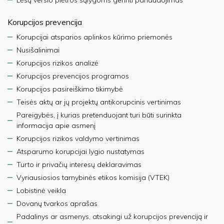
Lėšų verslo plėtros sąlygoms gerinti panaudojimas
Korupcijos prevencija
Korupcijai atsparios aplinkos kūrimo priemonės
Nusišalinimai
Korupcijos rizikos analizė
Korupcijos prevencijos programos
Korupcijos pasireiškimo tikimybė
Teisės aktų ar jų projektų antikorupcinis vertinimas
Pareigybės, į kurias pretenduojant turi būti surinkta
informacija apie asmenį
Korupcijos rizikos valdymo vertinimas
Atsparumo korupcijai lygio nustatymas
Turto ir privačių interesų deklaravimas
Vyriausiosios tarnybinės etikos komisija (VTEK)
Lobistinė veikla
Dovanų tvarkos aprašas
Padalinys ar asmenys, atsakingi už korupcijos prevenciją ir