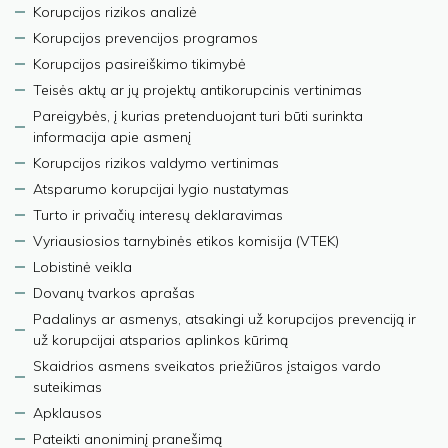
Korupcijos rizikos analizė
Korupcijos prevencijos programos
Korupcijos pasireiškimo tikimybė
Teisės aktų ar jų projektų antikorupcinis vertinimas
Pareigybės, į kurias pretenduojant turi būti surinkta
informacija apie asmenį
Korupcijos rizikos valdymo vertinimas
Atsparumo korupcijai lygio nustatymas
Turto ir privačių interesų deklaravimas
Vyriausiosios tarnybinės etikos komisija (VTEK)
Lobistinė veikla
Dovanų tvarkos aprašas
Padalinys ar asmenys, atsakingi už korupcijos prevenciją ir
už korupcijai atsparios aplinkos kūrimą
Skaidrios asmens sveikatos priežiūros įstaigos vardo
suteikimas
Apklausos
Pateikti anoniminį pranešimą