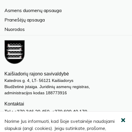
Asmens duomenų apsauga
Pranešėjų apsauga
Nuorodos
Kaišiadorių rajono savivaldybė
Katedros g. 4, LT- 56121 Kaišiadorys
Biudžetinė įstaiga. Juridinių asmenų registras,
administracijos kodas 188773916
Kontaktai
Tel.: +370 346 20 450, +370 609 40 170
El. paštas.:
meras@kaisiadorys.lt
Norime Jus informuoti, kad šioje svetainėje naudojami
dokumentai@kaisiadorys.lt
slapukai (angl. cookies). Jeigu sutinkate, prašome,