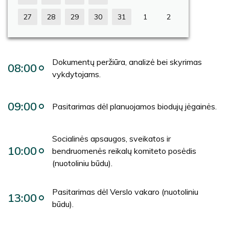
27
28
29
30
31
1
2
Dokumentų peržiūra, analizė bei skyrimas
08:00
vykdytojams.
09:00
Pasitarimas dėl planuojamos biodujų jėgainės.
Socialinės apsaugos, sveikatos ir
10:00
bendruomenės reikalų komiteto posėdis
(nuotoliniu būdu).
Pasitarimas dėl Verslo vakaro (nuotoliniu
13:00
būdu).