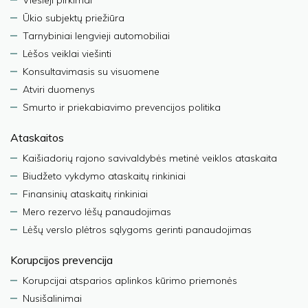
Viešieji pirkimai
Ūkio subjektų priežiūra
Tarnybiniai lengvieji automobiliai
Lėšos veiklai viešinti
Konsultavimasis su visuomene
Atviri duomenys
Smurto ir priekabiavimo prevencijos politika
Ataskaitos
Kaišiadorių rajono savivaldybės metinė veiklos ataskaita
Biudžeto vykdymo ataskaitų rinkiniai
Finansinių ataskaitų rinkiniai
Mero rezervo lėšų panaudojimas
Lėšų verslo plėtros sąlygoms gerinti panaudojimas
Korupcijos prevencija
Korupcijai atsparios aplinkos kūrimo priemonės
Nusišalinimai