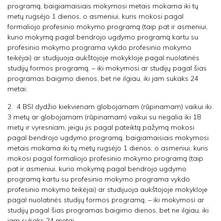
programą, baigiamaisiais mokymosi metais mokama iki tų
metų rugsėjo 1 dienos, o asmeniui, kuris mokosi pagal
formaliojo profesinio mokymo programą (taip pat ir asmeniui,
kurio mokymą pagal bendrojo ugdymo programą kartu su
profesinio mokymo programa vykdo profesinio mokymo
teikėjai) ar studijuoja aukštojoje mokykloje pagal nuolatinės
studijų formos programą, – iki mokymosi ar studijų pagal šias
programas baigimo dienos, bet ne ilgiau, iki jam sukaks 24
metai;
2. 4 BSI dydžio kiekvienam globojamam (rūpinamam) vaikui iki
3 metų ar globojamam (rūpinamam) vaikui su negalia iki 18
metų ir vyresniam, jeigu jis pagal pateiktą pažymą mokosi
pagal bendrojo ugdymo programą, baigiamaisiais mokymosi
metais mokama iki tų metų rugsėjo 1 dienos, o asmeniui, kuris
mokosi pagal formaliojo profesinio mokymo programą (taip
pat ir asmeniui, kurio mokymą pagal bendrojo ugdymo
programą kartu su profesinio mokymo programa vykdo
profesinio mokymo teikėjai) ar studijuoja aukštojoje mokykloje
pagal nuolatinės studijų formos programą, – iki mokymosi ar
studijų pagal šias programas baigimo dienos, bet ne ilgiau, iki
jam sukaks 24 metai.