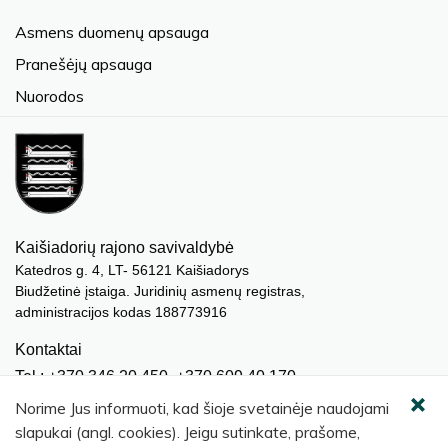
Asmens duomenų apsauga
Pranešėjų apsauga
Nuorodos
Kaišiadorių rajono savivaldybė
Katedros g. 4, LT- 56121 Kaišiadorys
Biudžetinė įstaiga. Juridinių asmenų registras,
administracijos kodas 188773916
Kontaktai
Tel.: +370 346 20 450, +370 609 40 170
El. paštas.:
meras@kaisiadorys.lt
Norime Jus informuoti, kad šioje svetainėje naudojami
dokumentai@kaisiadorys.lt
slapukai (angl. cookies). Jeigu sutinkate, prašome,