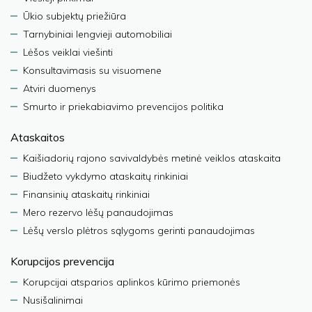
Ūkio subjektų priežiūra
Tarnybiniai lengvieji automobiliai
Lėšos veiklai viešinti
Konsultavimasis su visuomene
Atviri duomenys
Smurto ir priekabiavimo prevencijos politika
Ataskaitos
Kaišiadorių rajono savivaldybės metinė veiklos ataskaita
Biudžeto vykdymo ataskaitų rinkiniai
Finansinių ataskaitų rinkiniai
Mero rezervo lėšų panaudojimas
Lėšų verslo plėtros sąlygoms gerinti panaudojimas
Korupcijos prevencija
Korupcijai atsparios aplinkos kūrimo priemonės
Nusišalinimai