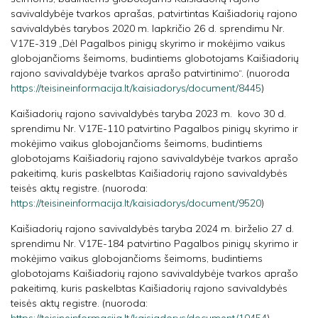
savivaldybėje tvarkos aprašas, patvirtintas Kaišiadorių rajono
savivaldybės tarybos 2020 m. lapkričio 26 d. sprendimu Nr.
V17E-319 „Dėl Pagalbos pinigų skyrimo ir mokėjimo vaikus
globojančioms šeimoms, budintiems globotojams Kaišiadorių
rajono savivaldybėje tvarkos aprašo patvirtinimo“. (nuoroda
https://teisineinformacija.lt/kaisiadorys/document/8445
)
Kaišiadorių rajono savivaldybės taryba 2023 m. kovo 30 d.
sprendimu Nr. V17E-110 patvirtino Pagalbos pinigų skyrimo ir
mokėjimo vaikus globojančioms šeimoms, budintiems
globotojams Kaišiadorių rajono savivaldybėje tvarkos aprašo
pakeitimą, kuris paskelbtas Kaišiadorių rajono savivaldybės
teisės aktų registre. (nuoroda:
https://teisineinformacija.lt/kaisiadorys/document/9520
)
Kaišiadorių rajono savivaldybės taryba 2024 m. birželio 27 d.
sprendimu Nr. V17E-184 patvirtino Pagalbos pinigų skyrimo ir
mokėjimo vaikus globojančioms šeimoms, budintiems
globotojams Kaišiadorių rajono savivaldybėje tvarkos aprašo
pakeitimą, kuris paskelbtas Kaišiadorių rajono savivaldybės
teisės aktų registre. (nuoroda: