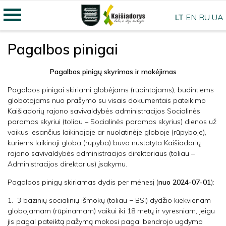
LT
EN
RU
UA
Pagalbos pinigai
Pagalbos pinigų skyrimas ir mokėjimas
Pagalbos pinigai skiriami globėjams (rūpintojams), budintiems
globotojams nuo prašymo su visais dokumentais pateikimo
Kaišiadorių rajono savivaldybės administracijos Socialinės
paramos skyriui (toliau – Socialinės paramos skyrius) dienos už
vaikus, esančius laikinojoje ar nuolatinėje globoje (rūpyboje),
kuriems laikinoji globa (rūpyba) buvo nustatyta Kaišiadorių
rajono savivaldybės administracijos direktoriaus (toliau –
Administracijos direktorius) įsakymu.
Pagalbos pinigų skiriamas dydis per mėnesį (
nuo 2024-07-01
):
1. 3 bazinių socialinių išmokų (toliau − BSI) dydžio kiekvienam
globojamam (rūpinamam) vaikui iki 18 metų ir vyresniam, jeigu
jis pagal pateiktą pažymą mokosi pagal bendrojo ugdymo