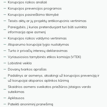
Korupcijos rizikos analizė
Korupcijos prevencijos programos
Korupcijos pasireiškimo tikimybė
Teisės aktų ar jų projektų antikorupcinis vertinimas
Pareigybės, į kurias pretenduojant turi būti surinkta
informacija apie asmenį
Korupcijos rizikos valdymo vertinimas
Atsparumo korupcijai lygio nustatymas
Turto ir privačių interesų deklaravimas
Vyriausiosios tarnybinės etikos komisija (VTEK)
Lobistinė veikla
Dovanų tvarkos aprašas
Padalinys ar asmenys, atsakingi už korupcijos prevenciją ir
už korupcijai atsparios aplinkos kūrimą
Skaidrios asmens sveikatos priežiūros įstaigos vardo
suteikimas
Apklausos
Pateikti anoniminį pranešimą