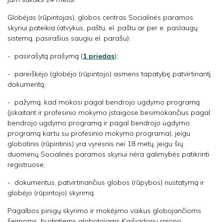
Globėjas (rūpintojas), globos centras Socialinės paramos
skyriui pateikia (atvykus, paštu, el. paštu ar per e. paslaugų
sistemą, pasirašius saugiu el. parašu):
- pasirašytą prašymą (
1 priedas
);
- pareiškėjo (globėjo (rūpintojo) asmens tapatybę patvirtinantį
dokumentą;
- pažymą, kad mokosi pagal bendrojo ugdymo programą
(įskaitant ir profesinio mokymo įstaigose besimokančius pagal
bendrojo ugdymo programą ir pagal bendrojo ugdymo
programą kartu su profesinio mokymo programa), jeigu
globotinis (rūpintinis) yra vyresnis nei 18 metų, jeigu šių
duomenų Socialinės paramos skyriui nėra galimybės patikrinti
registruose;
- dokumentus, patvirtinančius globos (rūpybos) nustatymą ir
globėjo (rūpintojo) skyrimą.
Pagalbos pinigų skyrimo ir mokėjimo vaikus globojančioms
šeimoms, budintiems globotojams Kaišiadorių rajono