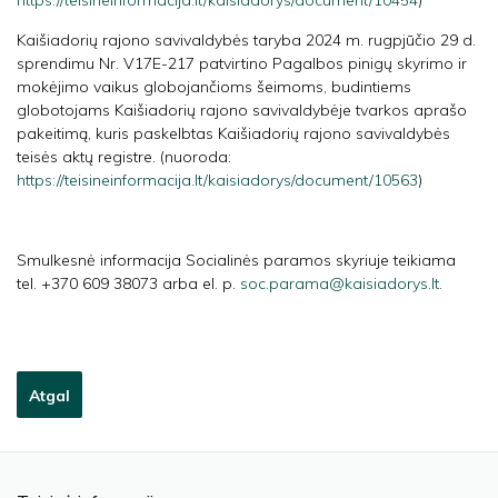
https://teisineinformacija.lt/kaisiadorys/document/10454
)
Kaišiadorių rajono savivaldybės taryba 2024 m. rugpjūčio 29 d.
sprendimu Nr. V17E-217 patvirtino Pagalbos pinigų skyrimo ir
mokėjimo vaikus globojančioms šeimoms, budintiems
globotojams Kaišiadorių rajono savivaldybėje tvarkos aprašo
pakeitimą, kuris paskelbtas Kaišiadorių rajono savivaldybės
teisės aktų registre. (nuoroda:
https://teisineinformacija.lt/kaisiadorys/document/10563
)
Smulkesnė informacija Socialinės paramos skyriuje teikiama
tel. +370 609 38073 arba el. p.
soc.parama@kaisiadorys.lt
.
Atgal