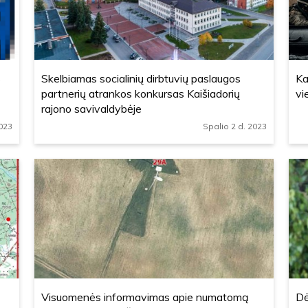
s
Skelbiamas socialinių dirbtuvių paslaugos
Ka
partnerių atrankos konkursas Kaišiadorių
vi
rajono savivaldybėje
2023
Spalio 2 d. 2023
Visuomenės informavimas apie numatomą
Dė