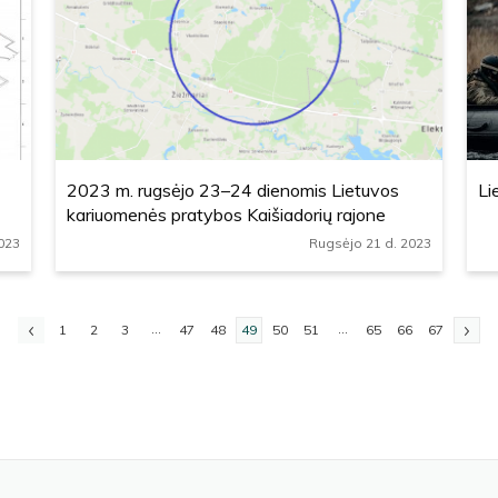
2023 m. rugsėjo 23–24 dienomis Lietuvos
Li
kariuomenės pratybos Kaišiadorių rajone
023
Rugsėjo 21 d. 2023
...
...
1
2
3
47
48
49
50
51
65
66
67