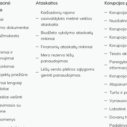
acinė
Ataskaitos
Korupcijos 
ja
Kaišiadorių rajono
Korupcija
savivaldybės metinė veiklos
ai
Nusišalin
ataskaita
imo dokumentai
Korupcijo
Biudžeto vykdymo ataskaitų
užmokestis
Korupcij
rinkiniai
Korupcijo
Finansinių ataskaitų rinkiniai
nimai ir
Teisės ak
Mero rezervo lėšų
nojimai
panaudojimas
Pareigybės
 pirkimai
informaci
Lėšų verslo plėtros sąlygoms
bjektų priežiūra
gerinti panaudojimas
Korupcijo
iai lengvieji
Atsparumo
iliai
Turto ir 
iklai viešinti
Vyriausio
avimasis su
Lobistinė 
ene
Dovanų t
duomenys
Padalinys