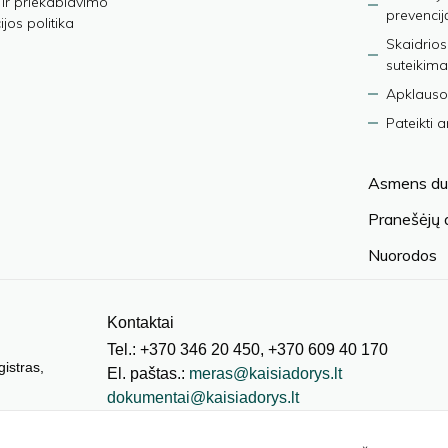
ir priekabiavimo
prevencij
jos politika
Skaidrios
suteikima
Apklauso
Pateikti 
Asmens du
Pranešėjų
Nuorodos
Kontaktai
Tel.: +370 346 20 450, +370 609 40 170
gistras,
El. paštas.:
meras@kaisiadorys.lt
dokumentai@kaisiadorys.lt