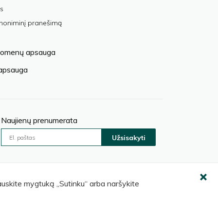
s
anoniminį pranešimą
omenų apsauga
 apsauga
Naujienų prenumerata
Užsisakyti
pauskite mygtuką „Sutinku“ arba naršykite