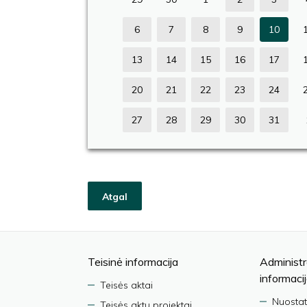
6
7
8
9
10
13
14
15
16
17
20
21
22
23
24
27
28
29
30
31
Atgal
Teisinė informacija
Administr
informaci
Teisės aktai
Nuostat
Teisės aktų projektai