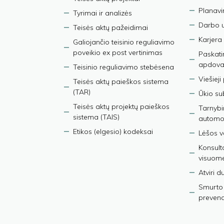
Planav
Tyrimai ir analizės
Darbo 
Teisės aktų pažeidimai
Karjera
Galiojančio teisinio reguliavimo
poveikio ex post vertinimas
Paskati
apdova
Teisinio reguliavimo stebėsena
Viešieji
Teisės aktų paieškos sistema
(TAR)
Ūkio su
Teisės aktų projektų paieškos
Tarnybin
sistema (TAIS)
automob
Etikos (elgesio) kodeksai
Lėšos ve
Konsult
visuom
Atviri 
Smurto 
prevenci