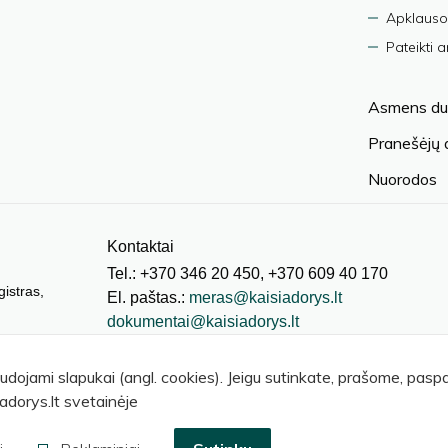
Apklauso
Pateikti 
Asmens du
Pranešėjų
Nuorodos
Kontaktai
Tel.: +370 346 20 450, +370 609 40 170
gistras,
El. paštas.:
meras@kaisiadorys.lt
dokumentai@kaisiadorys.lt
audojami slapukai (angl. cookies). Jeigu sutinkate, prašome, pas
adorys.lt svetainėje
© 2026 Kaišiadorių rajono savivaldybė
.