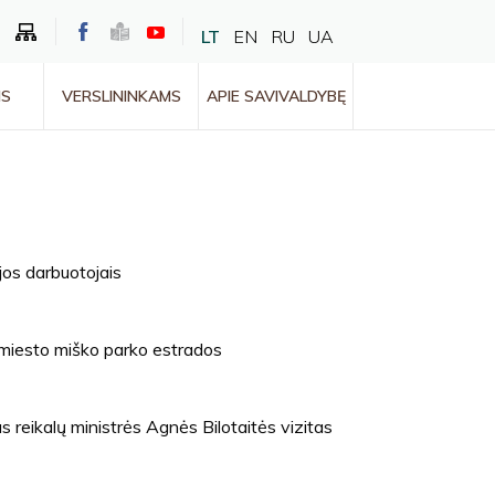
LT
EN
RU
UA
MS
VERSLININKAMS
APIE SAVIVALDYBĘ
jos darbuotojais
ų miesto miško parko estrados
 reikalų ministrės Agnės Bilotaitės vizitas