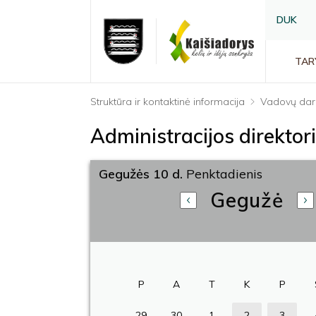
DUK
TAR
Struktūra ir kontaktinė informacija
Vadovų dar
Administracijos direkto
Gegužės 10 d.
Penktadienis
Gegužė
P
A
T
K
P
29
30
1
2
3