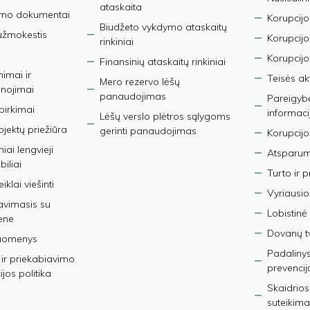
ataskaita
imo dokumentai
Korupcijo
Biudžeto vykdymo ataskaitų
užmokestis
Korupcij
rinkiniai
Korupcijo
Finansinių ataskaitų rinkiniai
nimai ir
Teisės ak
Mero rezervo lėšų
nojimai
panaudojimas
Pareigybės
 pirkimai
informaci
Lėšų verslo plėtros sąlygoms
bjektų priežiūra
gerinti panaudojimas
Korupcijo
iai lengvieji
Atsparumo
iliai
Turto ir 
iklai viešinti
Vyriausio
avimasis su
Lobistinė 
ene
Dovanų t
duomenys
Padalinys
ir priekabiavimo
prevencij
jos politika
Skaidrios
suteikima