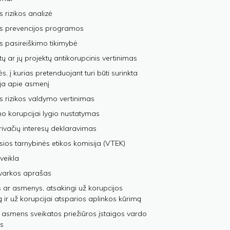
s rizikos analizė
os prevencijos programos
s pasireiškimo tikimybė
tų ar jų projektų antikorupcinis vertinimas
, į kurias pretenduojant turi būti surinkta
ja apie asmenį
s rizikos valdymo vertinimas
 korupcijai lygio nustatymas
privačių interesų deklaravimas
sios tarnybinės etikos komisija (VTEK)
veikla
varkos aprašas
 ar asmenys, atsakingi už korupcijos
ą ir už korupcijai atsparios aplinkos kūrimą
 asmens sveikatos priežiūros įstaigos vardo
s