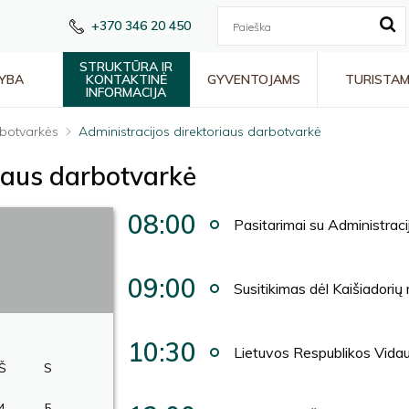
+370 346 20 450
STRUKTŪRA IR
YBA
KONTAKTINĖ
GYVENTOJAMS
TURISTA
INFORMACIJA
botvarkės
Administracijos direktoriaus darbotvarkė
riaus darbotvarkė
08:00
Pasitarimai su Administraci
09:00
Susitikimas dėl Kaišiadori
10:30
Lietuvos Respublikos Vidaus
Š
S
4
5