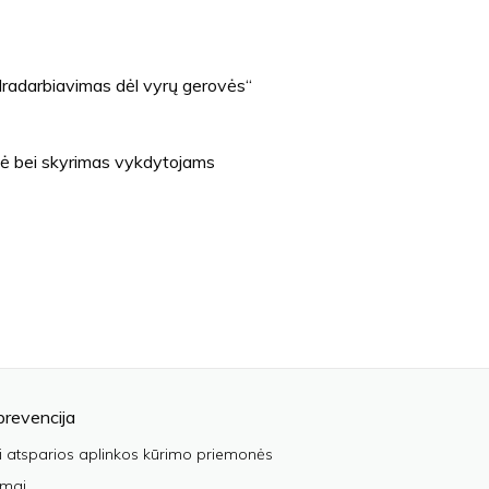
dradarbiavimas dėl vyrų gerovės“
zė bei skyrimas vykdytojams
prevencija
i atsparios aplinkos kūrimo priemonės
imai