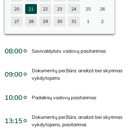
20
21
22
23
24
25
26
27
28
29
30
31
1
2
08:00
Savivaldybės vadovų pasitarimas
Dokumentų peržiūra, analizė bei skyrimas
09:00
vykdytojams
10:00
Padalinių vadovų pasitarimas
Dokumentų peržiūra, analizė bei skyrimas
13:15
vykdytojams, pasitarimai