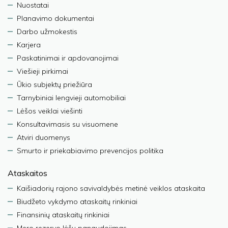
Nuostatai
Planavimo dokumentai
Darbo užmokestis
Karjera
Paskatinimai ir apdovanojimai
Viešieji pirkimai
Ūkio subjektų priežiūra
Tarnybiniai lengvieji automobiliai
Lėšos veiklai viešinti
Konsultavimasis su visuomene
Atviri duomenys
Smurto ir priekabiavimo prevencijos politika
Ataskaitos
Kaišiadorių rajono savivaldybės metinė veiklos ataskaita
Biudžeto vykdymo ataskaitų rinkiniai
Finansinių ataskaitų rinkiniai