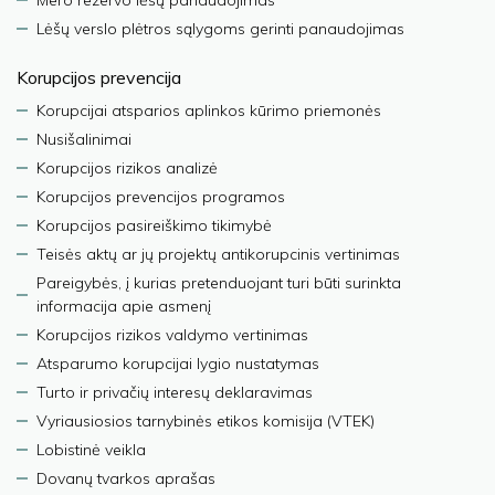
Mero rezervo lėšų panaudojimas
Lėšų verslo plėtros sąlygoms gerinti panaudojimas
Korupcijos prevencija
Korupcijai atsparios aplinkos kūrimo priemonės
Nusišalinimai
Korupcijos rizikos analizė
Korupcijos prevencijos programos
Korupcijos pasireiškimo tikimybė
Teisės aktų ar jų projektų antikorupcinis vertinimas
Pareigybės, į kurias pretenduojant turi būti surinkta
informacija apie asmenį
Korupcijos rizikos valdymo vertinimas
Atsparumo korupcijai lygio nustatymas
Turto ir privačių interesų deklaravimas
Vyriausiosios tarnybinės etikos komisija (VTEK)
Lobistinė veikla
Dovanų tvarkos aprašas