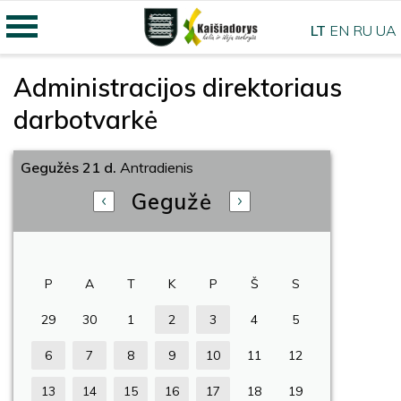
LT
EN
RU
UA
Administracijos direktoriaus
darbotvarkė
Gegužės 21 d.
Antradienis
Gegužė
P
A
T
K
P
Š
S
29
30
1
2
3
4
5
6
7
8
9
10
11
12
13
14
15
16
17
18
19