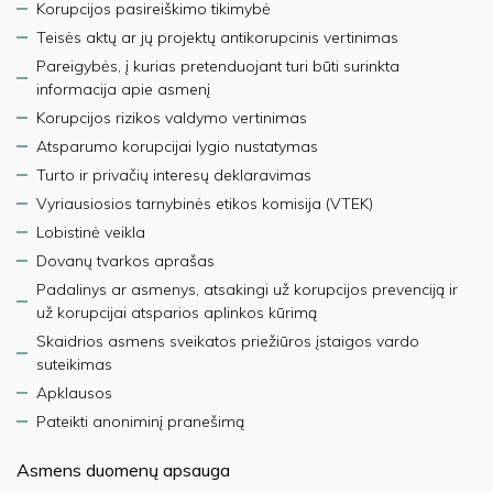
Korupcijos pasireiškimo tikimybė
Teisės aktų ar jų projektų antikorupcinis vertinimas
Pareigybės, į kurias pretenduojant turi būti surinkta
informacija apie asmenį
Korupcijos rizikos valdymo vertinimas
Atsparumo korupcijai lygio nustatymas
Turto ir privačių interesų deklaravimas
Vyriausiosios tarnybinės etikos komisija (VTEK)
Lobistinė veikla
Dovanų tvarkos aprašas
Padalinys ar asmenys, atsakingi už korupcijos prevenciją ir
už korupcijai atsparios aplinkos kūrimą
Skaidrios asmens sveikatos priežiūros įstaigos vardo
suteikimas
Apklausos
Pateikti anoniminį pranešimą
Asmens duomenų apsauga