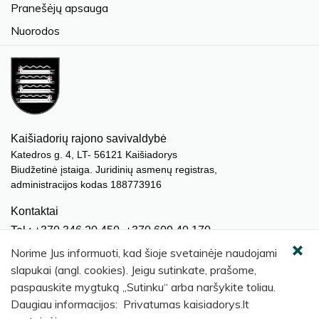
Pranešėjų apsauga
Nuorodos
Kaišiadorių rajono savivaldybė
Katedros g. 4, LT- 56121 Kaišiadorys
Biudžetinė įstaiga. Juridinių asmenų registras,
administracijos kodas 188773916
Kontaktai
Tel.: +370 346 20 450, +370 609 40 170
El. paštas.:
meras@kaisiadorys.lt
Norime Jus informuoti, kad šioje svetainėje naudojami
dokumentai@kaisiadorys.lt
slapukai (angl. cookies). Jeigu sutinkate, prašome,
paspauskite mygtuką „Sutinku“ arba naršykite toliau.
Naujienų prenumerata
Daugiau informacijos: Privatumas kaisiadorys.lt
Užsisakyti