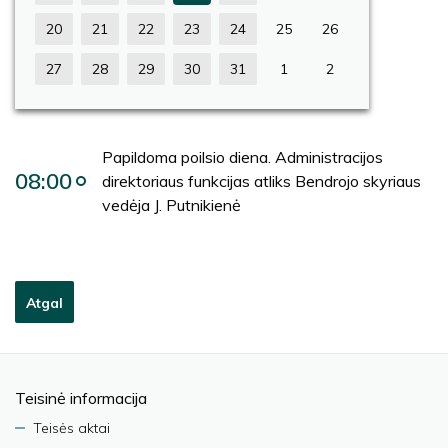
20
21
22
23
24
25
26
27
28
29
30
31
1
2
Papildoma poilsio diena. Administracijos
08:00
direktoriaus funkcijas atliks Bendrojo skyriaus
vedėja J. Putnikienė
Atgal
Teisinė informacija
Teisės aktai