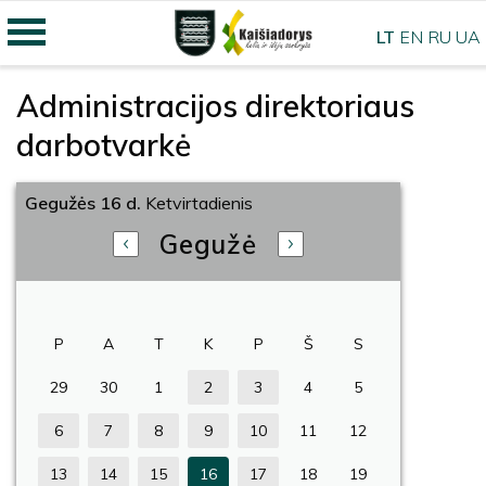
LT
EN
RU
UA
Administracijos direktoriaus
darbotvarkė
Gegužės 16 d.
Ketvirtadienis
Gegužė
P
A
T
K
P
Š
S
29
30
1
2
3
4
5
6
7
8
9
10
11
12
13
14
15
16
17
18
19