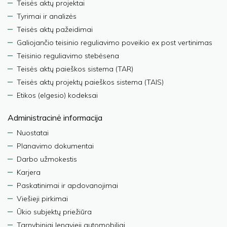
Teisės aktų projektai
Tyrimai ir analizės
Teisės aktų pažeidimai
Galiojančio teisinio reguliavimo poveikio ex post vertinimas
Teisinio reguliavimo stebėsena
Teisės aktų paieškos sistema (TAR)
Teisės aktų projektų paieškos sistema (TAIS)
Etikos (elgesio) kodeksai
Administracinė informacija
Nuostatai
Planavimo dokumentai
Darbo užmokestis
Karjera
Paskatinimai ir apdovanojimai
Viešieji pirkimai
Ūkio subjektų priežiūra
Tarnybiniai lengvieji automobiliai