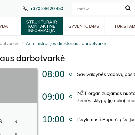
+370 346 20 450
STRUKTŪRA IR
YBA
KONTAKTINĖ
GYVENTOJAMS
TURISTA
INFORMACIJA
botvarkės
Administracijos direktoriaus darbotvarkė
riaus darbotvarkė
08:00
Savivaldybės vadovų pasi
NŽT organizuojamas nuotoli
09:00
žemės sklypų (jų dalių) nuo
10:00
Išvykimas į Paparčių šv. 
Š
S
4
5