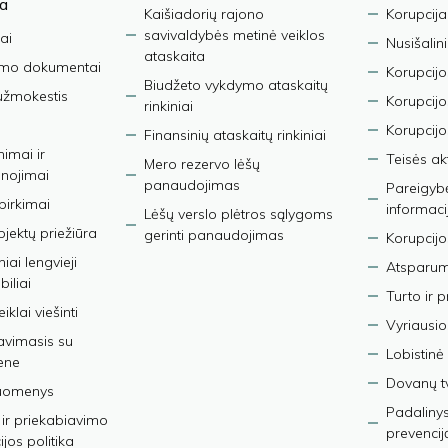
ja
Kaišiadorių rajono
Korupcija
savivaldybės metinė veiklos
ai
Nusišalin
ataskaita
imo dokumentai
Korupcijo
Biudžeto vykdymo ataskaitų
užmokestis
Korupcij
rinkiniai
Korupcijo
Finansinių ataskaitų rinkiniai
nimai ir
Teisės ak
Mero rezervo lėšų
nojimai
panaudojimas
Pareigybės
 pirkimai
informaci
Lėšų verslo plėtros sąlygoms
bjektų priežiūra
gerinti panaudojimas
Korupcijo
iai lengvieji
Atsparumo
iliai
Turto ir 
iklai viešinti
Vyriausio
avimasis su
Lobistinė 
ene
Dovanų t
duomenys
Padalinys
ir priekabiavimo
prevencij
jos politika