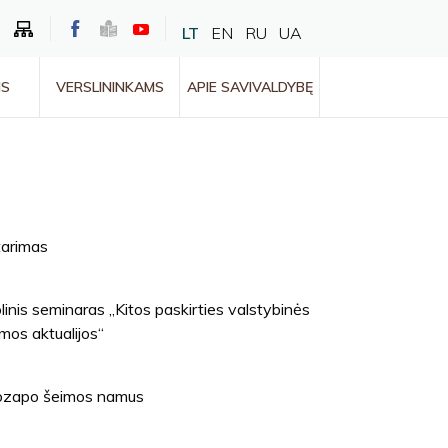
LT
EN
RU
UA
MS
VERSLININKAMS
APIE SAVIVALDYBĘ
tarimas
nis seminaras „Kitos paskirties valstybinės
mos aktualijos“
Juozapo šeimos namus