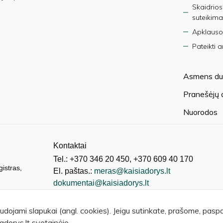
Skaidrios
suteikima
Apklauso
Pateikti 
Asmens du
Pranešėjų
Nuorodos
Kontaktai
Tel.: +370 346 20 450, +370 609 40 170
gistras,
El. paštas.:
meras@kaisiadorys.lt
dokumentai@kaisiadorys.lt
audojami slapukai (angl. cookies). Jeigu sutinkate, prašome, pas
adorys.lt svetainėje