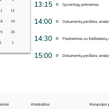
13:15
Gyventojų priėmimas
11
12
14:00
18
19
Dokumentų peržiūra, anali
25
26
14:30
Pasitarimas su Kaišiadorių
1
2
15:00
Dokumentų peržiūra, anali
acinė
Ataskaitos
Korupcijos 