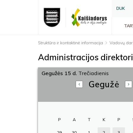
DUK
TAR
Struktūra ir kontaktinė informacija
Vadovų dar
Administracijos direkto
Gegužės 15 d.
Trečiadienis
Gegužė
P
A
T
K
P
29
30
1
2
3