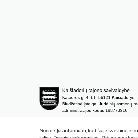
Kaišiadorių rajono savivaldybė
Katedros g. 4, LT- 56121 Kaišiadorys
Biudžetinė įstaiga. Juridinių asmenų re
administracijos kodas 188773916
Norime Jus informuoti, kad šioje svetainėje n
toliau. Daugiau informacijos: Privatumas kaisi