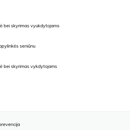
zė bei skyrimas vyukdytojams
 apylinkės seniūnu
zė bei skyrimas vykdytojams
prevencija