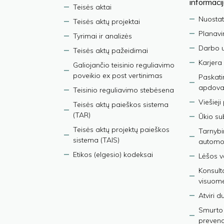
informaci
Teisės aktai
Nuostat
Teisės aktų projektai
Planav
Tyrimai ir analizės
Darbo 
Teisės aktų pažeidimai
Karjera
Galiojančio teisinio reguliavimo
poveikio ex post vertinimas
Paskati
apdova
Teisinio reguliavimo stebėsena
Viešieji
Teisės aktų paieškos sistema
(TAR)
Ūkio su
Teisės aktų projektų paieškos
Tarnybin
sistema (TAIS)
automob
Etikos (elgesio) kodeksai
Lėšos ve
Konsult
visuom
Atviri 
Smurto 
prevenci