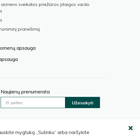
 asmens sveikatos priežiūros įstaigos vardo
s
s
anoniminį pranešimą
omenų apsauga
 apsauga
Naujienų prenumerata
Užsisakyti
pauskite mygtuką „Sutinku“ arba naršykite