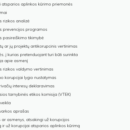
i atsparios aplinkos kūrimo priemonės
imai
s rizikos analizė
os prevencijos programos
s pasireiškimo tikimybė
tų ar jų projektų antikorupcinis vertinimas
, į kurias pretenduojant turi būti surinkta
ja apie asmenį
s rizikos valdymo vertinimas
 korupcijai lygio nustatymas
privačių interesų deklaravimas
sios tarnybinės etikos komisija (VTEK)
veikla
varkos aprašas
 ar asmenys, atsakingi už korupcijos
ą ir už korupcijai atsparios aplinkos kūrimą