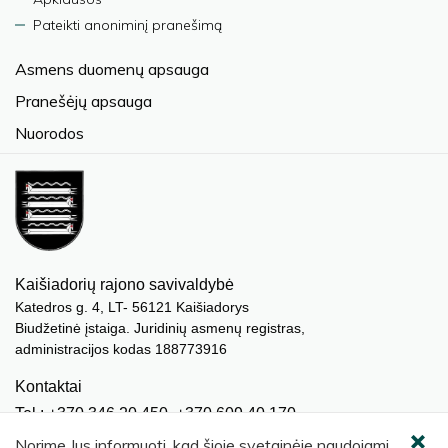
Pateikti anoniminį pranešimą
Asmens duomenų apsauga
Pranešėjų apsauga
Nuorodos
Kaišiadorių rajono savivaldybė
Katedros g. 4, LT- 56121 Kaišiadorys
Biudžetinė įstaiga. Juridinių asmenų registras,
administracijos kodas 188773916
Kontaktai
Tel.: +370 346 20 450, +370 609 40 170
El. paštas.:
meras@kaisiadorys.lt
Norime Jus informuoti, kad šioje svetainėje naudojami