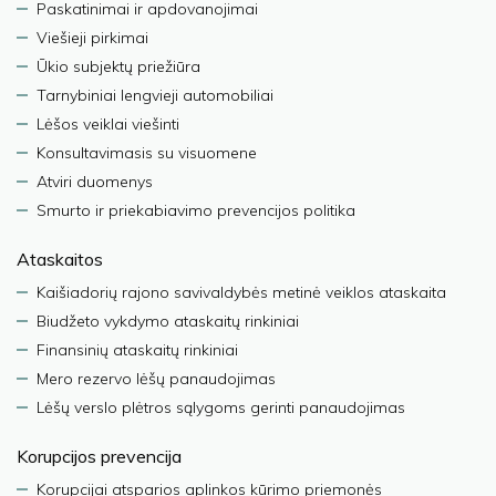
Paskatinimai ir apdovanojimai
Viešieji pirkimai
Ūkio subjektų priežiūra
Tarnybiniai lengvieji automobiliai
Lėšos veiklai viešinti
Konsultavimasis su visuomene
Atviri duomenys
Smurto ir priekabiavimo prevencijos politika
Ataskaitos
Kaišiadorių rajono savivaldybės metinė veiklos ataskaita
Biudžeto vykdymo ataskaitų rinkiniai
Finansinių ataskaitų rinkiniai
Mero rezervo lėšų panaudojimas
Lėšų verslo plėtros sąlygoms gerinti panaudojimas
Korupcijos prevencija
Korupcijai atsparios aplinkos kūrimo priemonės