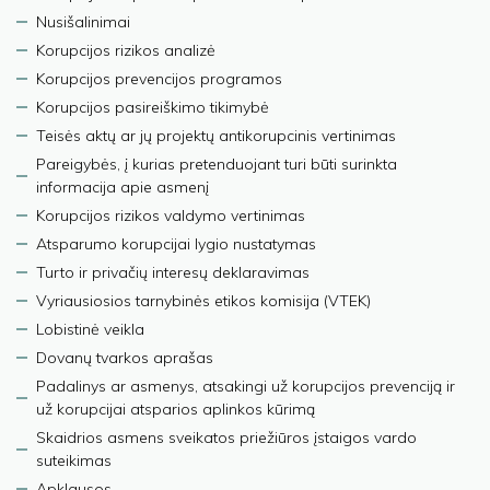
Nusišalinimai
Korupcijos rizikos analizė
Korupcijos prevencijos programos
Korupcijos pasireiškimo tikimybė
Teisės aktų ar jų projektų antikorupcinis vertinimas
Pareigybės, į kurias pretenduojant turi būti surinkta
informacija apie asmenį
Korupcijos rizikos valdymo vertinimas
Atsparumo korupcijai lygio nustatymas
Turto ir privačių interesų deklaravimas
Vyriausiosios tarnybinės etikos komisija (VTEK)
Lobistinė veikla
Dovanų tvarkos aprašas
Padalinys ar asmenys, atsakingi už korupcijos prevenciją ir
už korupcijai atsparios aplinkos kūrimą
Skaidrios asmens sveikatos priežiūros įstaigos vardo
suteikimas
Apklausos